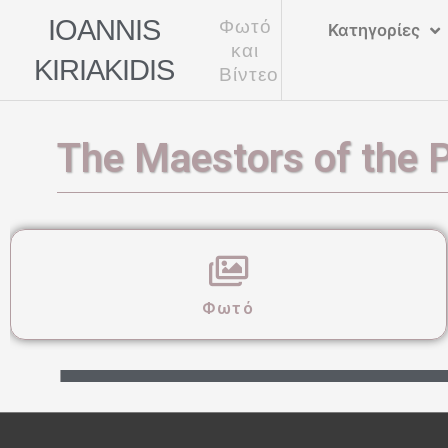
Μετάβαση
IOANNIS
Φωτό
Κατηγορίες
στο
και
KIRIAKIDIS
περιεχόμενο
Βίντεο
The Maestors of the Ps
Φωτό