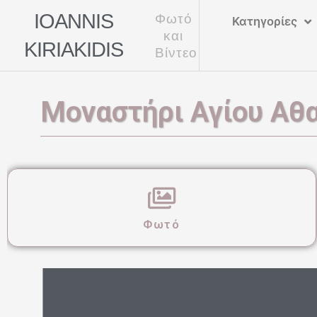
Μετάβαση
IOANNIS
Φωτό
Κατηγορίες
στο
και
KIRIAKIDIS
περιεχόμενο
Βίντεο
Μοναστήρι Αγίου Αθα
Φωτό