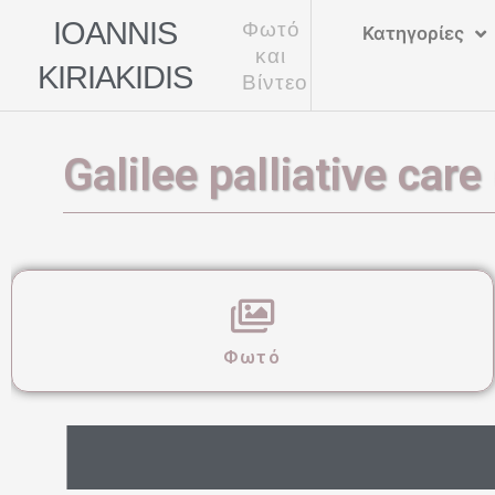
Μετάβαση
IOANNIS
Φωτό
Κατηγορίες
στο
και
KIRIAKIDIS
περιεχόμενο
Βίντεο
Galilee palliative care
Φωτό