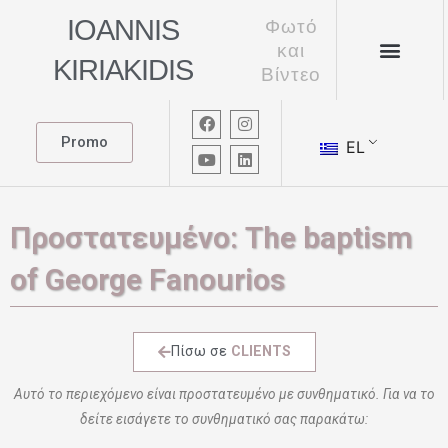
Μετάβαση
IOANNIS
Φωτό
στο
και
Menu
περιεχόμενο
KIRIAKIDIS
Βίντεο
F
Y
I
L
a
o
n
i
Promo
EL
c
u
s
n
e
t
t
k
b
u
a
e
o
b
g
d
o
e
r
i
k
a
n
Πρoστατευμένο: The baptism
m
of George Fanourios
Πίσω σε
CLIENTS
Αυτό το περιεχόμενο είναι προστατευμένο με συνθηματικό. Για να το
δείτε εισάγετε το συνθηματικό σας παρακάτω: